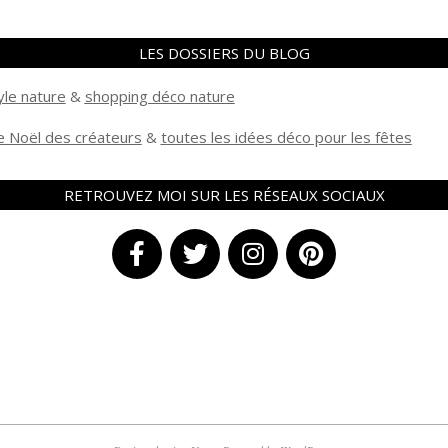
LES DOSSIERS DU BLOG
yle nature
&
shopping déco nature
 Noël des créateurs
&
t
outes les idées déco pour les fêtes
RETROUVEZ MOI SUR LES RÉSEAUX SOCIAUX