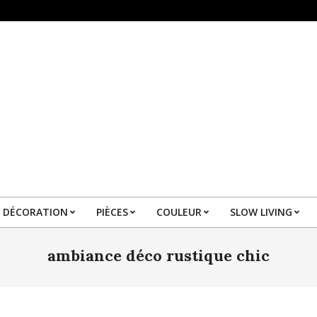
DÉCORATION
PIÈCES
COULEUR
SLOW LIVING
Primary
Navigation
ambiance déco rustique chic
Menu