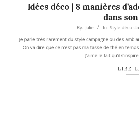
Idées déco | 8 manières d’a
dans son
2023-
By:
Julie
In:
Style déco cl
11-
Je parle très rarement du style campagne ou des ambian
01
On va dire que ce n’est pas ma tasse de thé en temps 
J’aime le fait qu’il s’inspir
LIRE L