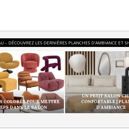
U – DÉCOUVREZ LES DERNIÈRES PLANCHES D’AMBIANCE ET 
UN PETIT SALON CH
S COLORÉS POUR METTRE
CONFORTABLE | PL
PEPS DANS LE SALON
D’AMBIANCE