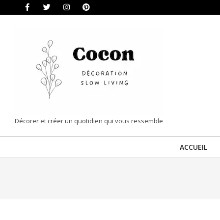
Skip
to
content
COCON
Décorer et créer un quotidien qui vous ressemble
|
ACCUEIL
DÉCORATION
&
SLOW
LIVING