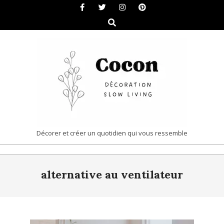
Skip
to
Search
content
COCON
Décorer et créer un quotidien qui vous ressemble
|
Primary
DÉCORATION
alternative au ventilateur
Navigation
&
Menu
SLOW
LIVING