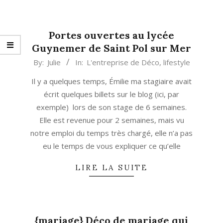
Portes ouvertes au lycée
Guynemer de Saint Pol sur Mer
2013-
By:
Julie
In:
L'entreprise de Déco
,
lifestyle
03-
Il y a quelques temps, Émilie ma stagiaire avait
24
écrit quelques billets sur le blog (ici, par
exemple) lors de son stage de 6 semaines.
Elle est revenue pour 2 semaines, mais vu
notre emploi du temps très chargé, elle n’a pas
eu le temps de vous expliquer ce qu’elle
LIRE LA SUITE
{mariage} Déco de mariage qui