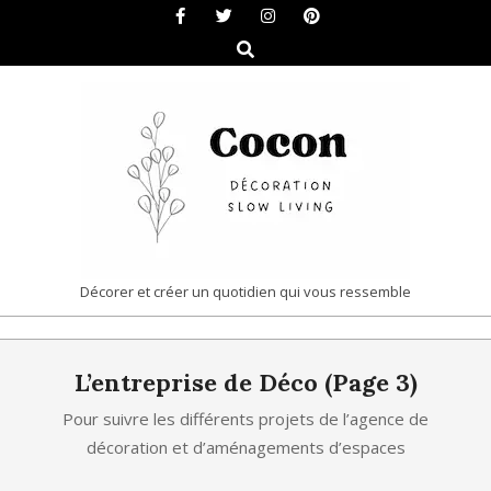
Skip
to
Search
content
COCON
Décorer et créer un quotidien qui vous ressemble
|
Primary
DÉCORATION
L’entreprise de Déco
(Page 3)
Navigation
&
Menu
Pour suivre les différents projets de l’agence de
SLOW
décoration et d’aménagements d’espaces
LIVING