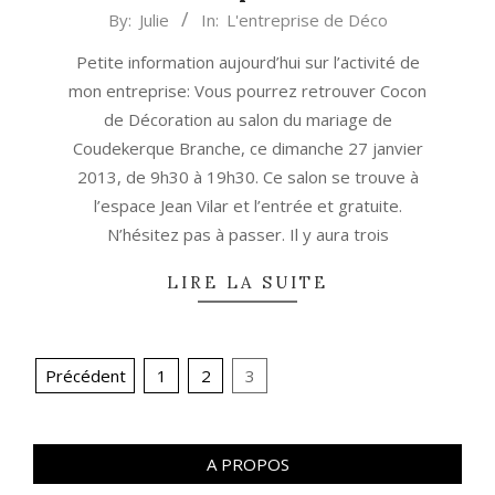
2013-
By:
Julie
In:
L'entreprise de Déco
01-
Petite information aujourd’hui sur l’activité de
23
mon entreprise: Vous pourrez retrouver Cocon
de Décoration au salon du mariage de
Coudekerque Branche, ce dimanche 27 janvier
2013, de 9h30 à 19h30. Ce salon se trouve à
l’espace Jean Vilar et l’entrée et gratuite.
N’hésitez pas à passer. Il y aura trois
LIRE LA SUITE
Navigation
Précédent
1
2
3
des
articles
A PROPOS