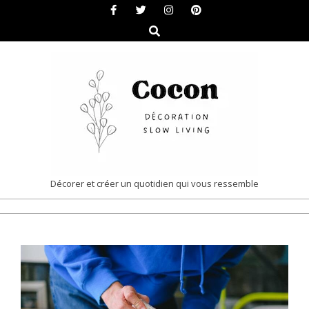
Skip
to
Search
content
COCON
Décorer et créer un quotidien qui vous ressemble
|
Primary
DÉCORATION
Navigation
&
Menu
SLOW
LIVING