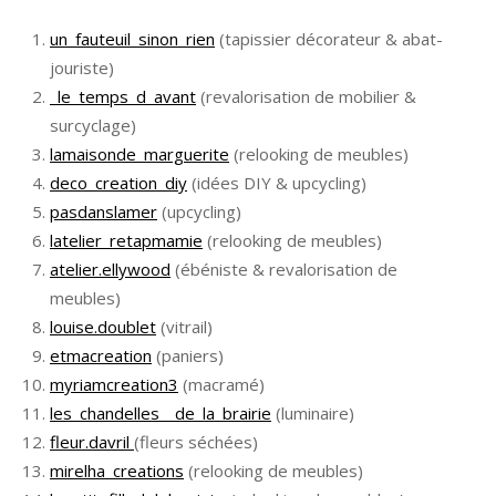
un_fauteuil_sinon_rien
(tapissier décorateur & abat-
jouriste)
_le_temps_d_avant
(revalorisation de mobilier &
surcyclage)
lamaisonde_marguerite
(relooking de meubles)
deco_creation_diy
(idées DIY & upcycling)
pasdanslamer
(upcycling)
latelier_retapmamie
(relooking de meubles)
atelier.ellywood
(ébéniste & revalorisation de
meubles)
louise.doublet
(vitrail)
etmacreation
(paniers)
myriamcreation3
(macramé)
les_chandelles__de_la_brairie
(luminaire)
fleur.davril
(fleurs séchées)
mirelha_creations
(relooking de meubles)