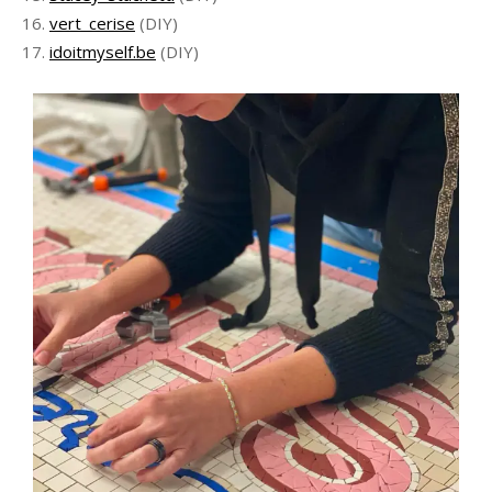
vert_cerise
(DIY)
idoitmyself.be
(DIY)