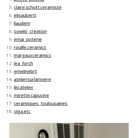
claire.schott.ceramiste
elisauberti
llaudem
sowilo_creation
emai_poterie
rouille.ceramics
margauxceramics
lea_forch
emelinebrt
ateliersurlariviere
liiv.atelier
mirette.capucine
ceramiques_toulousaines
olga.etc