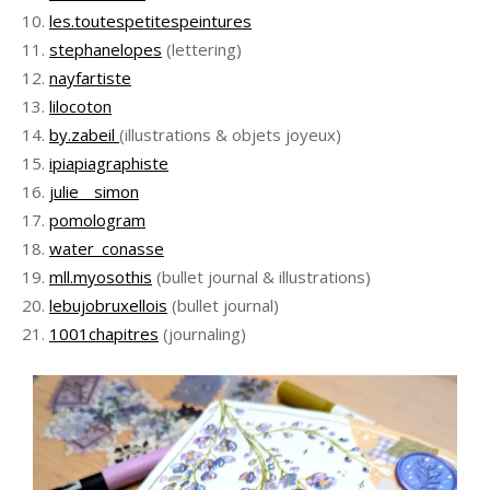
les.toutespetitespeintures
stephanelopes
(lettering)
nayfartiste
lilocoton
by.zabeil
(illustrations & objets joyeux)
ipiapiagraphiste
julie__simon
pomologram
water_conasse
mll.myosothis
(bullet journal & illustrations)
lebujobruxellois
(bullet journal)
1001chapitres
(journaling)