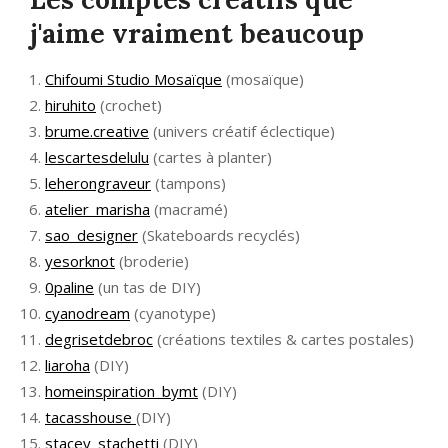
j'aime vraiment beaucoup
Chifoumi Studio Mosaïque
(mosaïque)
hiruhito
(crochet)
brume.creative
(univers créatif éclectique)
lescartesdelulu
(cartes à planter)
leherongraveur
(tampons)
atelier_marisha
(macramé)
sao_designer
(Skateboards recyclés)
yesorknot
(broderie)
0paline
(un tas de DIY)
cyanodream
(cyanotype)
degrisetdebroc
(créations textiles & cartes postales)
liaroha
(DIY)
homeinspiration_bymt
(DIY)
tacasshouse
(DIY)
stacey_stachetti
(DIY)