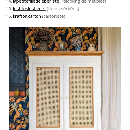
lapetitefilledelebeniste
(relooking de meubles)
lesfilleslesfleurs
(fleurs séchées)
krafton.carton
(cartoniste)