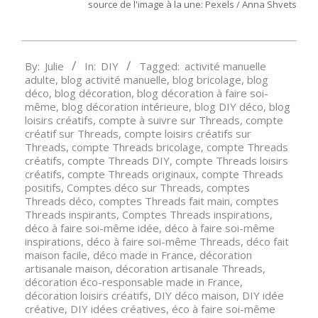
source de l'image à la une: Pexels / Anna Shvets
2024-
By:
Julie
In:
DIY
Tagged:
activité manuelle
03-
adulte
,
blog activité manuelle
,
blog bricolage
,
blog
01
déco
,
blog décoration
,
blog décoration à faire soi-
même
,
blog décoration intérieure
,
blog DIY déco
,
blog
loisirs créatifs
,
compte à suivre sur Threads
,
compte
créatif sur Threads
,
compte loisirs créatifs sur
Threads
,
compte Threads bricolage
,
compte Threads
créatifs
,
compte Threads DIY
,
compte Threads loisirs
créatifs
,
compte Threads originaux
,
compte Threads
positifs
,
Comptes déco sur Threads
,
comptes
Threads déco
,
comptes Threads fait main
,
comptes
Threads inspirants
,
Comptes Threads inspirations
,
déco à faire soi-même idée
,
déco à faire soi-même
inspirations
,
déco à faire soi-même Threads
,
déco fait
maison facile
,
déco made in France
,
décoration
artisanale maison
,
décoration artisanale Threads
,
décoration éco-responsable made in France
,
décoration loisirs créatifs
,
DIY déco maison
,
DIY idée
créative
,
DIY idées créatives
,
éco à faire soi-même