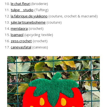
le.chat.fleuri
(broderie)
tulipe__studio
(Tufting)
la.fabrique.de.yukikono
(couture, crochet & macramé)
julie.lartisaneboheme
(couture)
meridaora
(crochet)
loamaol
(upcycling textile)
zess.crochet
(crochet)
canevasfatal
(canevas)