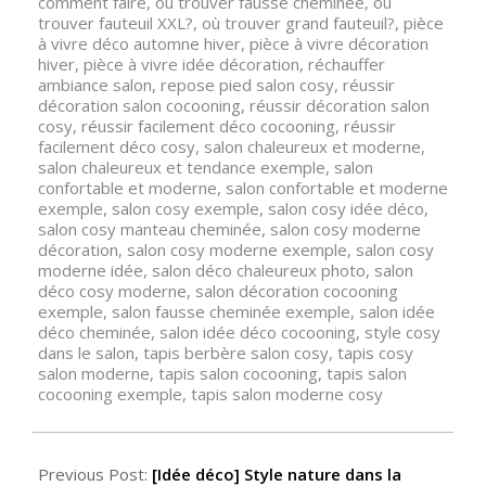
comment faire
,
où trouver fausse cheminée
,
où
trouver fauteuil XXL?
,
où trouver grand fauteuil?
,
pièce
à vivre déco automne hiver
,
pièce à vivre décoration
hiver
,
pièce à vivre idée décoration
,
réchauffer
ambiance salon
,
repose pied salon cosy
,
réussir
décoration salon cocooning
,
réussir décoration salon
cosy
,
réussir facilement déco cocooning
,
réussir
facilement déco cosy
,
salon chaleureux et moderne
,
salon chaleureux et tendance exemple
,
salon
confortable et moderne
,
salon confortable et moderne
exemple
,
salon cosy exemple
,
salon cosy idée déco
,
salon cosy manteau cheminée
,
salon cosy moderne
décoration
,
salon cosy moderne exemple
,
salon cosy
moderne idée
,
salon déco chaleureux photo
,
salon
déco cosy moderne
,
salon décoration cocooning
exemple
,
salon fausse cheminée exemple
,
salon idée
déco cheminée
,
salon idée déco cocooning
,
style cosy
dans le salon
,
tapis berbère salon cosy
,
tapis cosy
salon moderne
,
tapis salon cocooning
,
tapis salon
cocooning exemple
,
tapis salon moderne cosy
Previous Post:
[Idée déco] Style nature dans la