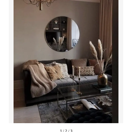
1
/
2
/
3