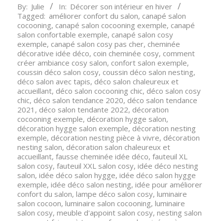
By:
Julie
In:
Décorer son intérieur en hiver
12-
Tagged:
améliorer confort du salon
,
canapé salon
28
cocooning
,
canapé salon cocooning exemple
,
canapé
salon confortable exemple
,
canapé salon cosy
exemple
,
canapé salon cosy pas cher
,
cheminée
décorative idée déco
,
coin cheminée cosy
,
comment
créer ambiance cosy salon
,
confort salon exemple
,
coussin déco salon cosy
,
coussin déco salon nesting
,
déco salon avec tapis
,
déco salon chaleureux et
accueillant
,
déco salon cocooning chic
,
déco salon cosy
chic
,
déco salon tendance 2020
,
déco salon tendance
2021
,
déco salon tendante 2022
,
décoration
cocooning exemple
,
décoration hygge salon
,
décoration hygge salon exemple
,
décoration nesting
exemple
,
décoration nesting pièce à vivre
,
décoration
nesting salon
,
décoration salon chaleureux et
accueillant
,
fausse cheminée idée déco
,
fauteuil XL
salon cosy
,
fauteuil XXL salon cosy
,
idée déco nesting
salon
,
idée déco salon hygge
,
idée déco salon hygge
exemple
,
idée déco salon nesting
,
idée pour améliorer
confort du salon
,
lampe déco salon cosy
,
luminaire
salon cocoon
,
luminaire salon cocooning
,
luminaire
salon cosy
,
meuble d'appoint salon cosy
,
nesting salon