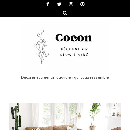
Skip
to
Search
content
COCON
Décorer et créer un quotidien qui vous ressemble
|
Primary
DÉCORATION
Navigation
&
Menu
SLOW
LIVING