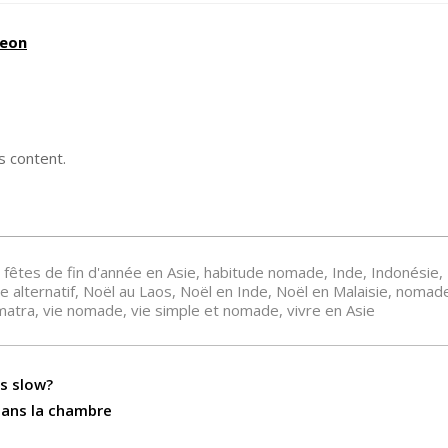
reon
s content.
fêtes de fin d'année en Asie
,
habitude nomade
,
Inde
,
Indonésie
,
 alternatif
,
Noël au Laos
,
Noël en Inde
,
Noël en Malaisie
,
nomade 
matra
,
vie nomade
,
vie simple et nomade
,
vivre en Asie
ns slow?
dans la chambre