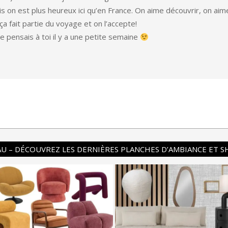
is on est plus heureux ici qu’en France. On aime découvrir, on aim
a fait partie du voyage et on l’accepte!
je pensais à toi il y a une petite semaine
U – DÉCOUVREZ LES DERNIÈRES PLANCHES D’AMBIANCE ET 