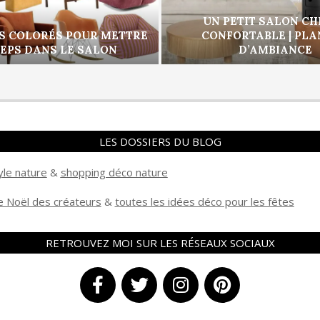
UN PETIT SALON CH
S COLORÉS POUR METTRE
CONFORTABLE | PL
PEPS DANS LE SALON
D’AMBIANCE
LES DOSSIERS DU BLOG
yle nature
&
shopping déco nature
 Noël des créateurs
&
t
outes les idées déco pour les fêtes
RETROUVEZ MOI SUR LES RÉSEAUX SOCIAUX