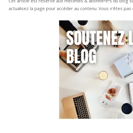
Cet article est réservé aux mécènes & abonné•e•s du blog 
actualisez la page pour accéder au contenu. Vous n'êtes pa