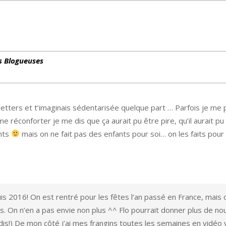
s Blogueuses
etters et t’imaginais sédentarisée quelque part … Parfois je me 
e réconforter je me dis que ça aurait pu être pire, qu’il aurait pu 
ents
mais on ne fait pas des enfants pour soi… on les faits pour 
uis 2016! On est rentré pour les fêtes l’an passé en France, mais
s. On n’en a pas envie non plus ^^ Flo pourrait donner plus de nou
ui dis!) De mon côté j’ai mes frangins toutes les semaines en vidéo 