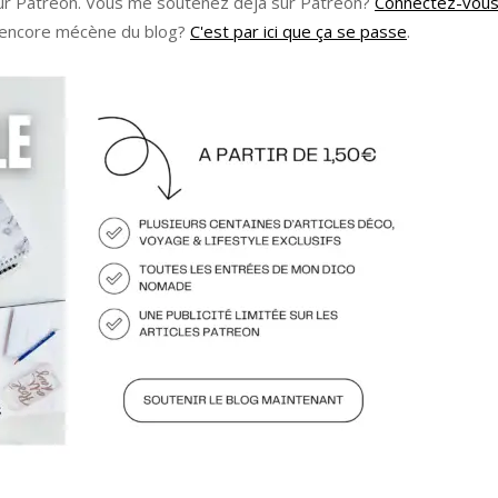
sur Patreon. Vous me soutenez déjà sur Patreon?
Connectez-vou
s encore mécène du blog?
C'est par ici que ça se passe
.