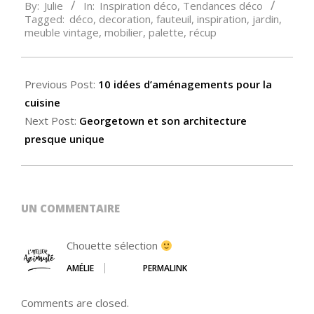
By:
Julie
In:
Inspiration déco
,
Tendances déco
09-
Tagged:
déco
,
decoration
,
fauteuil
,
inspiration
,
jardin
,
11
meuble vintage
,
mobilier
,
palette
,
récup
Previous Post:
10 idées d’aménagements pour la
cuisine
Next Post:
Georgetown et son architecture
presque unique
UN COMMENTAIRE
Chouette sélection
AMÉLIE
PERMALINK
Comments are closed.