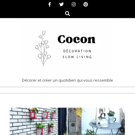
Skip
to
Search
content
COCON
Décorer et créer un quotidien qui vous ressemble
|
Primary
DÉCORATION
Navigation
&
Menu
SLOW
LIVING