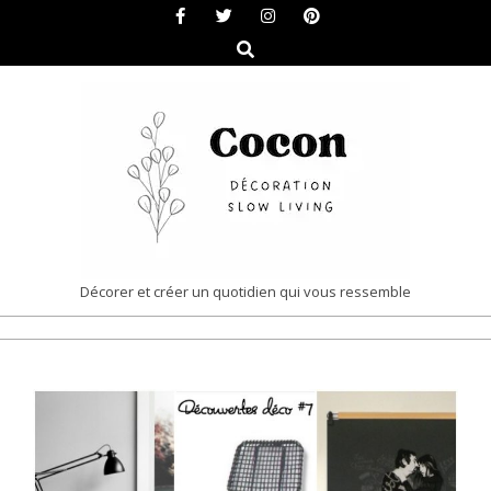
Skip
to
Search
content
COCON
Décorer et créer un quotidien qui vous ressemble
|
Primary
DÉCORATION
Navigation
&
Menu
SLOW
LIVING