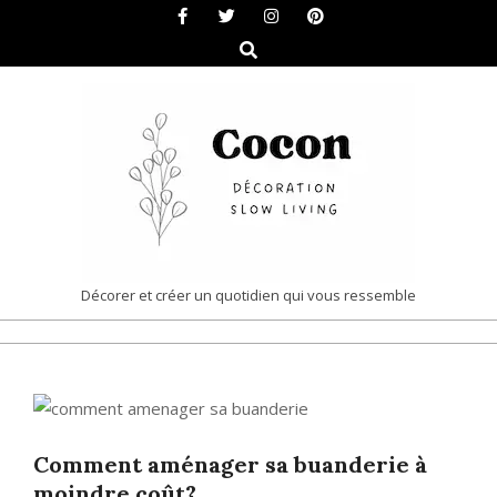
Skip
to
Search
content
COCON
Décorer et créer un quotidien qui vous ressemble
|
Primary
DÉCORATION
Navigation
&
Menu
SLOW
Comment aménager sa buanderie à
LIVING
moindre coût?