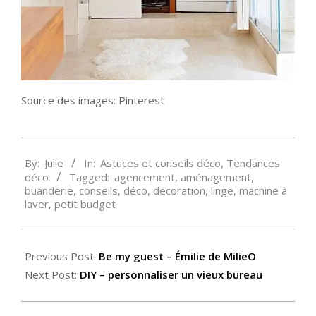
Source des images: Pinterest
2015-
By:
Julie
In:
Astuces et conseils déco
,
Tendances
01-
déco
Tagged:
agencement
,
aménagement
,
24
buanderie
,
conseils
,
déco
,
decoration
,
linge
,
machine à
laver
,
petit budget
Previous Post:
Be my guest – Émilie de MilieO
Next Post:
DIY – personnaliser un vieux bureau