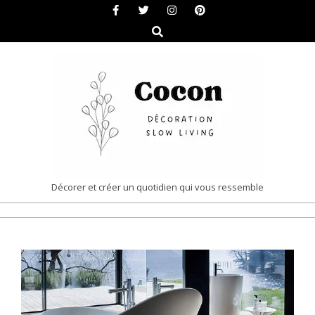
Skip
to
Search
content
COCON
Décorer et créer un quotidien qui vous ressemble
|
Primary
DÉCORATION
Navigation
&
Menu
SLOW
LIVING