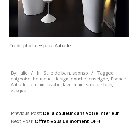
Crédit photo: Espace Aubade
2014-
By:
Julie
In:
Salle de bain
,
sponso
Tagged:
01-
baignoire
,
boutique
,
design
,
douche
,
enseigne
,
Espace
14
Aubade
,
féminin
,
lavabo
,
lave-main
,
salle de bain
,
vasque
Previous Post:
De la couleur dans votre intérieur
Next Post:
Offrez-vous un moment OFF!