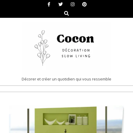
Skip
to
Search
content
COCON
Décorer et créer un quotidien qui vous ressemble
|
Primary
DÉCORATION
Navigation
&
Menu
SLOW
LIVING