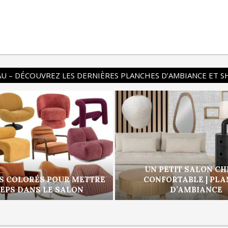
U – DÉCOUVREZ LES DERNIÈRES PLANCHES D’AMBIANCE ET 
UN PETIT SALON CH
S COLORÉS POUR METTRE
CONFORTABLE | PL
PEPS DANS LE SALON
D’AMBIANCE