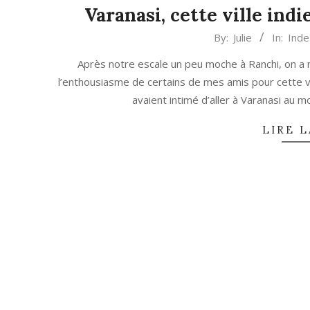
Varanasi, cette ville ind
2017-
By:
Julie
In:
Inde
02-
Après notre escale un peu moche à Ranchi, on a 
17
l’enthousiasme de certains de mes amis pour cette v
avaient intimé d’aller à Varanasi au m
LIRE L