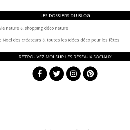
LES DOSSIERS DU BLOG
yle nature
&
shopping déco nature
 Noël des créateurs
&
t
outes les idées déco pour les fêtes
RETROUVEZ MOI SUR LES RÉSEAUX SOCIAUX