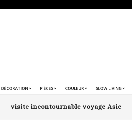
DÉCORATION
PIÈCES
COULEUR
SLOW LIVING
Primary
Navigation
visite incontournable voyage Asie
Menu