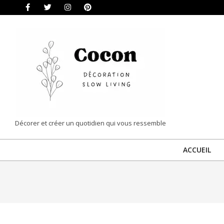
Skip
to
content
COCON
Décorer et créer un quotidien qui vous ressemble
|
ACCUEIL
DÉCORATION
&
SLOW
LIVING