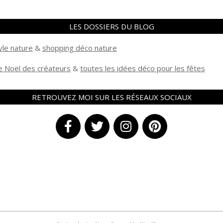
LES DOSSIERS DU BLOG
yle nature
&
shopping déco nature
 Noël des créateurs
&
t
outes les idées déco pour les fêtes
RETROUVEZ MOI SUR LES RÉSEAUX SOCIAUX