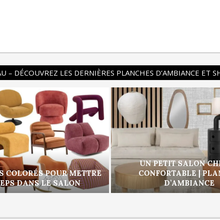
U – DÉCOUVREZ LES DERNIÈRES PLANCHES D’AMBIANCE ET 
UN PETIT SALON CH
S COLORÉS POUR METTRE
CONFORTABLE | PL
PEPS DANS LE SALON
D’AMBIANCE