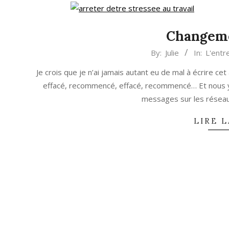
Changeme
2015-
By:
Julie
In:
L'entr
09-
Je crois que je n’ai jamais autant eu de mal à écrire cet a
24
effacé, recommencé, effacé, recommencé… Et nous y 
messages sur les résea
LIRE L