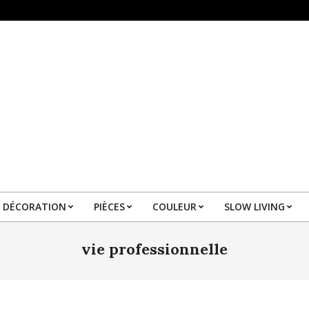
DÉCORATION
PIÈCES
COULEUR
SLOW LIVING
Primary
Navigation
vie professionnelle
Menu