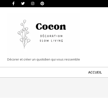
Skip
to
content
COCON
Décorer et créer un quotidien qui vous ressemble
|
ACCUEIL
DÉCORATION
&
SLOW
LIVING