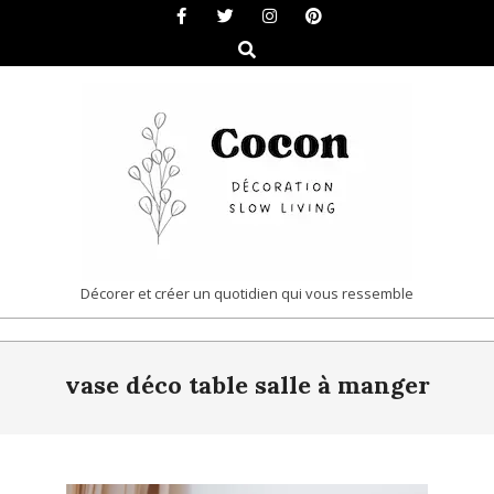
Skip
to
Search
content
COCON
Décorer et créer un quotidien qui vous ressemble
|
Primary
DÉCORATION
vase déco table salle à manger
Navigation
&
Menu
SLOW
LIVING