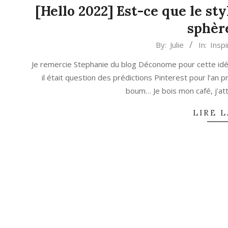
[Hello 2022] Est-ce que le sty
sphèr
2021-
By:
Julie
In:
Inspi
12-
Je remercie Stephanie du blog Déconome pour cette idée d
08
il était question des prédictions Pinterest pour l’an p
boum… Je bois mon café, j’att
LIRE L