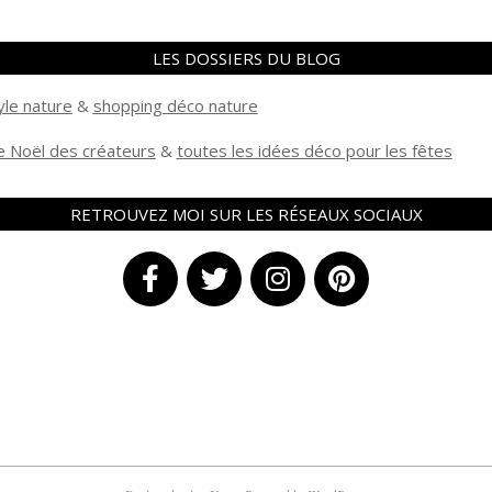
LES DOSSIERS DU BLOG
yle nature
&
shopping déco nature
 Noël des créateurs
&
t
outes les idées déco pour les fêtes
RETROUVEZ MOI SUR LES RÉSEAUX SOCIAUX