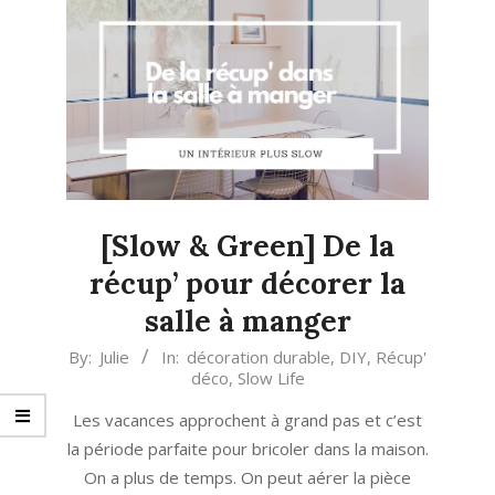
[Slow & Green] De la
récup’ pour décorer la
salle à manger
2022-
By:
Julie
In:
décoration durable
,
DIY
,
Récup'
déco
,
Slow Life
05-
31
Les vacances approchent à grand pas et c’est
la période parfaite pour bricoler dans la maison.
On a plus de temps. On peut aérer la pièce