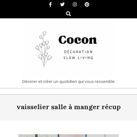
Skip
to
Search
content
COCON
Décorer et créer un quotidien qui vous ressemble
|
Primary
DÉCORATION
vaisselier salle à manger récup
Navigation
&
Menu
SLOW
LIVING