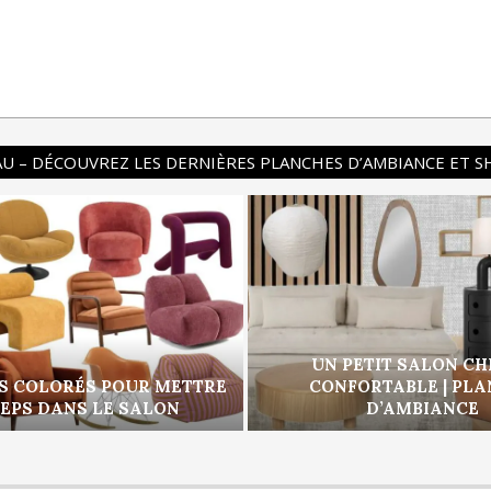
U – DÉCOUVREZ LES DERNIÈRES PLANCHES D’AMBIANCE ET 
UN PETIT SALON CH
S COLORÉS POUR METTRE
CONFORTABLE | PL
PEPS DANS LE SALON
D’AMBIANCE