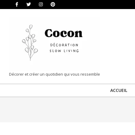
Skip
to
content
COCON
Décorer et créer un quotidien qui vous ressemble
|
ACCUEIL
DÉCORATION
&
SLOW
LIVING