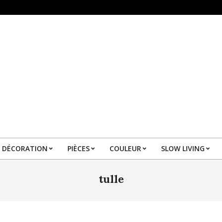
DÉCORATION
PIÈCES
COULEUR
SLOW LIVING
Primary
Navigation
tulle
Menu