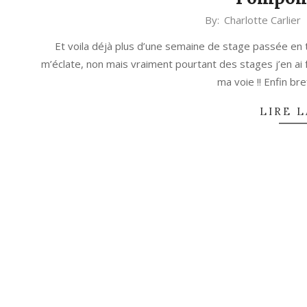
2014-
By:
Charlotte Carlier
04-
Et voila déjà plus d’une semaine de stage passée en 
23
m’éclate, non mais vraiment pourtant des stages j’en ai f
ma voie !! Enfin br
LIRE L