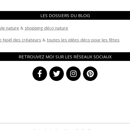
LES DOSSIERS DU BLOG
yle nature
&
shopping déco nature
 Noël des créateurs
&
t
outes les idées déco pour les fêtes
RETROUVEZ MOI SUR LES RÉSEAUX SOCIAUX