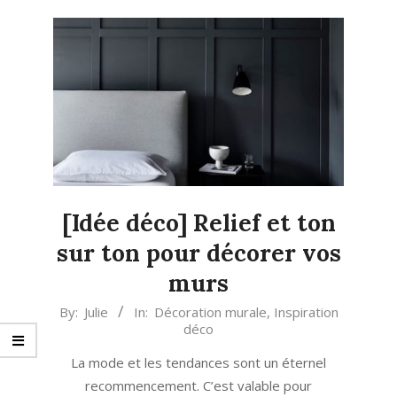
[Idée déco] Relief et ton
sur ton pour décorer vos
murs
2021-
By:
Julie
In:
Décoration murale
,
Inspiration
déco
05-
08
La mode et les tendances sont un éternel
recommencement. C’est valable pour