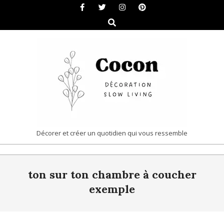
Skip
to
Search
content
COCON
Décorer et créer un quotidien qui vous ressemble
|
Primary
DÉCORATION
ton sur ton chambre à coucher
Navigation
&
Menu
exemple
SLOW
LIVING