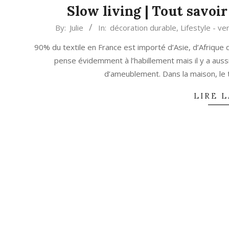
Slow living | Tout savoir
2020-
By:
Julie
In:
décoration durable
,
Lifestyle - ve
07-
90% du textile en France est importé d’Asie, d’Afrique
07
pense évidemment à l’habillement mais il y a aussi
d’ameublement. Dans la maison, le t
LIRE L