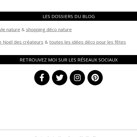
LES DOSSIERS DU BLOG
yle nature
&
shopping déco nature
 Noël des créateurs
&
t
outes les idées déco pour les fêtes
RETROUVEZ MOI SUR LES RÉSEAUX SOCIAUX