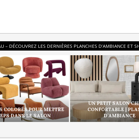
U – DÉCOUVREZ LES DERNIÈRES PLANCHES D’AMBIANCE ET 
UN PETIT SALON CH
S COLORÉS POUR METTRE
CONFORTABLE | PL
PEPS DANS LE SALON
D’AMBIANCE