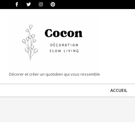
Skip
to
content
COCON
Décorer et créer un quotidien qui vous ressemble
|
ACCUEIL
DÉCORATION
&
SLOW
LIVING