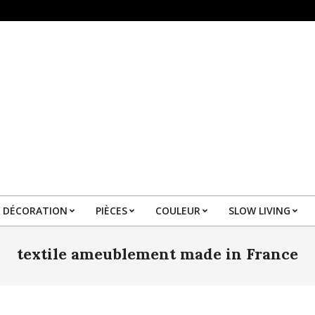
DÉCORATION
PIÈCES
COULEUR
SLOW LIVING
Primary
Navigation
textile ameublement made in France
Menu