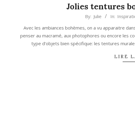
Jolies tentures 
2017-
By:
Julie
In:
Inspirat
04-
Avec les ambiances bohèmes, on a vu apparaitre dans 
06
penser au macramé, aux photophores ou encore les couss
type d’objets bien spécifique: les tentures mura
LIRE L