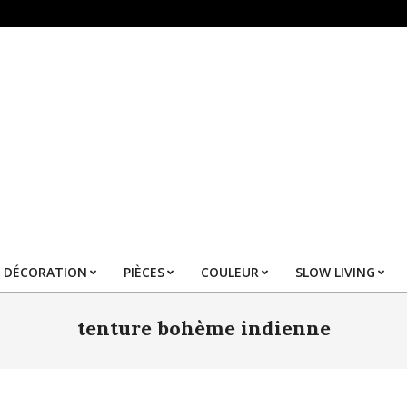
DÉCORATION
PIÈCES
COULEUR
SLOW LIVING
Primary
Navigation
tenture bohème indienne
Menu