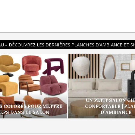
U – DÉCOUVREZ LES DERNIÈRES PLANCHES D’AMBIANCE ET 
UN PETIT SALON CH
S COLORÉS POUR METTRE
CONFORTABLE | PL
PEPS DANS LE SALON
D’AMBIANCE