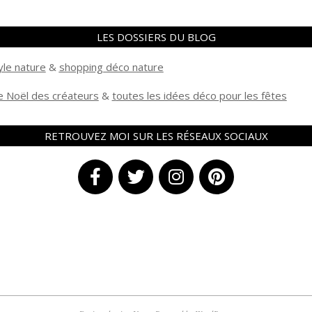
LES DOSSIERS DU BLOG
yle nature
&
shopping déco nature
 Noël des créateurs
&
t
outes les idées déco pour les fêtes
RETROUVEZ MOI SUR LES RÉSEAUX SOCIAUX