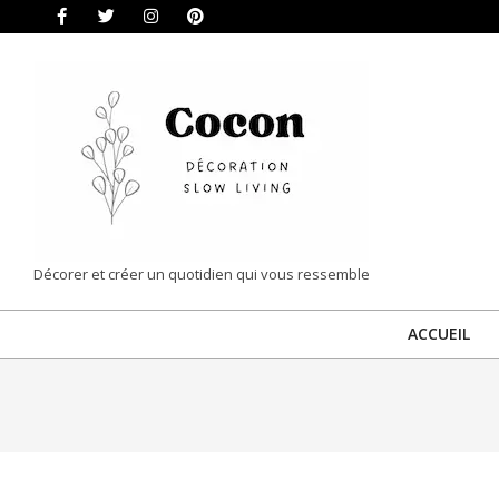
Skip
to
content
COCON
Décorer et créer un quotidien qui vous ressemble
|
ACCUEIL
DÉCORATION
&
SLOW
LIVING