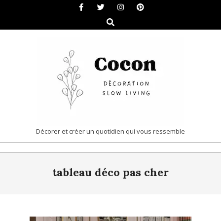
Skip
to
Search
content
COCON
Décorer et créer un quotidien qui vous ressemble
|
Primary
DÉCORATION
tableau déco pas cher
Navigation
&
Menu
SLOW
LIVING