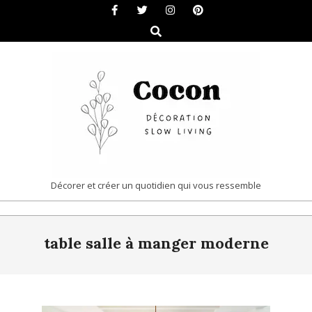
Skip
to
Search
content
COCON
Décorer et créer un quotidien qui vous ressemble
|
Primary
DÉCORATION
table salle à manger moderne
Navigation
&
Menu
SLOW
LIVING