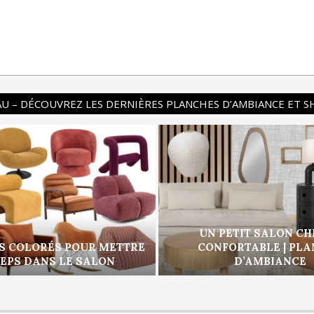
U – DÉCOUVREZ LES DERNIÈRES PLANCHES D’AMBIANCE ET 
UN PETIT SALON CH
S COLORÉS POUR METTRE
CONFORTABLE | PL
PEPS DANS LE SALON
D’AMBIANCE