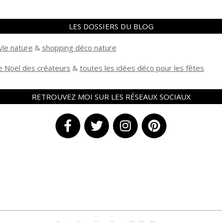
LES DOSSIERS DU BLOG
yle nature
&
shopping déco nature
 Noël des créateurs
&
t
outes les idées déco pour les fêtes
RETROUVEZ MOI SUR LES RÉSEAUX SOCIAUX