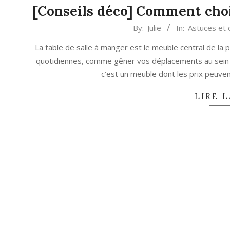
[Conseils déco] Comment chois
2019-
By:
Julie
In:
Astuces et 
06-
La table de salle à manger est le meuble central de la p
25
quotidiennes, comme gêner vos déplacements au sein de
c’est un meuble dont les prix peuve
LIRE L