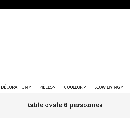
DÉCORATION
PIÈCES
COULEUR
SLOW LIVING
Primary
Navigation
table ovale 6 personnes
Menu