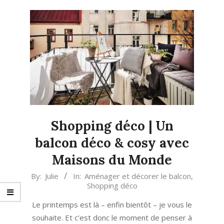
Shopping déco | Un
balcon déco & cosy avec
Maisons du Monde
2023-
By:
Julie
In:
Aménager et décorer le balcon
,
Shopping déco
04-
22
Le printemps est là – enfin bientôt – je vous le
souhaite. Et c’est donc le moment de penser à