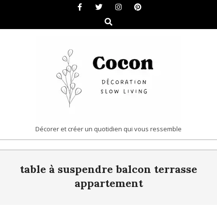
Skip
to
Search
content
COCON
Décorer et créer un quotidien qui vous ressemble
|
Primary
DÉCORATION
table à suspendre balcon terrasse
Navigation
&
Menu
appartement
SLOW
LIVING