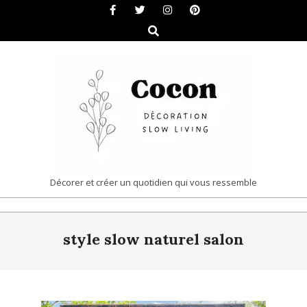
Skip
to
Search
content
COCON
Décorer et créer un quotidien qui vous ressemble
|
Primary
DÉCORATION
style slow naturel salon
Navigation
&
Menu
SLOW
LIVING