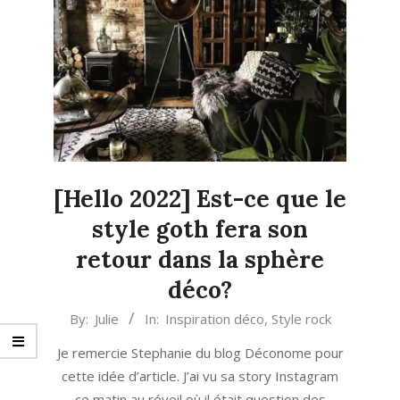
[Hello 2022] Est-ce que le
style goth fera son
retour dans la sphère
déco?
2021-
By:
Julie
In:
Inspiration déco
,
Style rock
12-
Je remercie Stephanie du blog Déconome pour
08
cette idée d’article. J’ai vu sa story Instagram
ce matin au réveil où il était question des