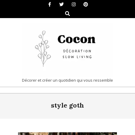
Skip
to
Search
content
COCON
Décorer et créer un quotidien qui vous ressemble
|
Primary
DÉCORATION
style goth
Navigation
&
Menu
SLOW
LIVING