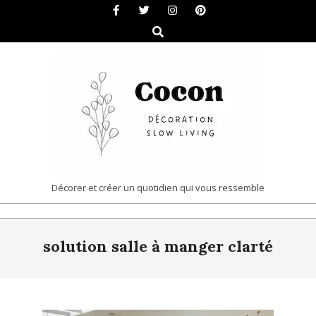
Skip
to
Search
content
COCON
Décorer et créer un quotidien qui vous ressemble
|
Primary
DÉCORATION
solution salle à manger clarté
Navigation
&
Menu
SLOW
LIVING