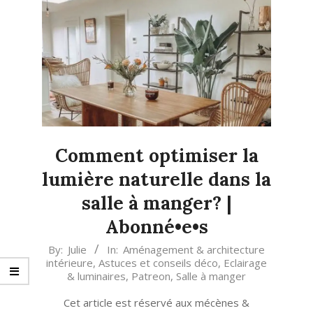
Comment optimiser la
lumière naturelle dans la
salle à manger? |
Abonné•e•s
2020-
By:
Julie
In:
Aménagement & architecture
intérieure
,
Astuces et conseils déco
,
Eclairage
12-
& luminaires
,
Patreon
,
Salle à manger
11
Cet article est réservé aux mécènes &