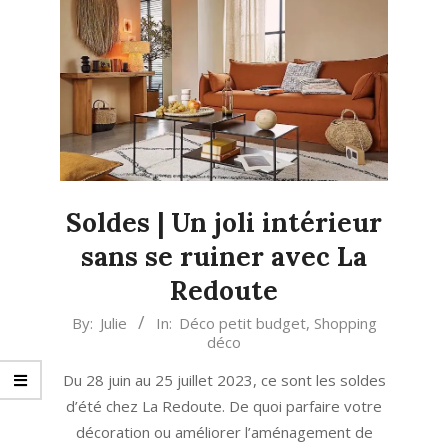
Soldes | Un joli intérieur
sans se ruiner avec La
Redoute
2023-
By:
Julie
In:
Déco petit budget
,
Shopping
déco
06-
28
Du 28 juin au 25 juillet 2023, ce sont les soldes
d’été chez La Redoute. De quoi parfaire votre
décoration ou améliorer l’aménagement de