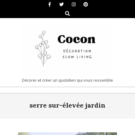
Skip
to
Search
content
COCON
Décorer et créer un quotidien qui vous ressemble
|
Primary
DÉCORATION
serre sur-élevée jardin
Navigation
&
Menu
SLOW
LIVING