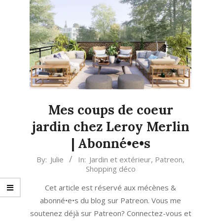
Mes coups de coeur
jardin chez Leroy Merlin
| Abonné•e•s
2023-
By:
Julie
In:
Jardin et extérieur
,
Patreon
,
Shopping déco
05-
27
Cet article est réservé aux mécènes &
abonné•e•s du blog sur Patreon. Vous me
soutenez déjà sur Patreon? Connectez-vous et