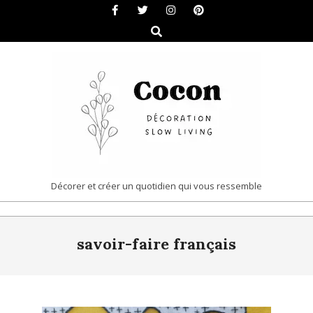
Skip
to
Search
content
COCON
Décorer et créer un quotidien qui vous ressemble
|
Primary
DÉCORATION
savoir-faire français
Navigation
&
Menu
SLOW
LIVING