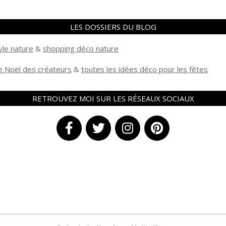
LES DOSSIERS DU BLOG
yle nature
&
shopping déco nature
 Noël des créateurs
&
t
outes les idées déco pour les fêtes
RETROUVEZ MOI SUR LES RÉSEAUX SOCIAUX