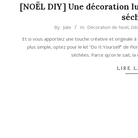
[NOËL DIY] Une décoration lu
séch
2021-
By:
Julie
In:
Décoration de Noël
,
Déc
11-
Et si vous apportiez une touche créative et originale 
26
plus simple, optez pour le kit “Do It Yourself” de F
séchées. Parce qu’on le sait, la
LIRE L