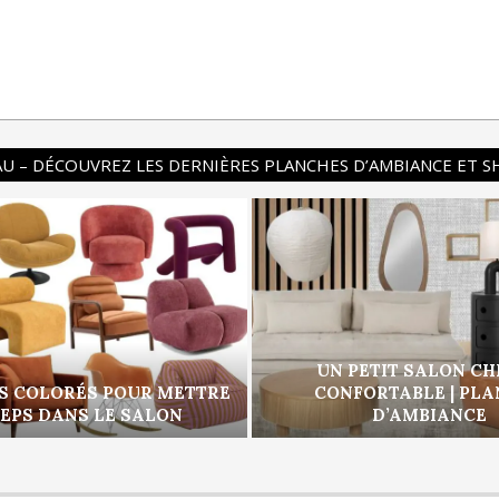
U – DÉCOUVREZ LES DERNIÈRES PLANCHES D’AMBIANCE ET 
UN PETIT SALON CH
S COLORÉS POUR METTRE
CONFORTABLE | PL
PEPS DANS LE SALON
D’AMBIANCE