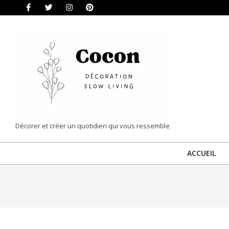
Skip
to
content
COCON
Décorer et créer un quotidien qui vous ressemble
|
ACCUEIL
DÉCORATION
&
SLOW
LIVING