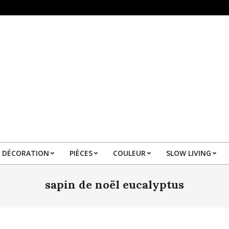
DÉCORATION
PIÈCES
COULEUR
SLOW LIVING
Primary
Navigation
sapin de noël eucalyptus
Menu