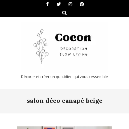
Skip
to
Search
content
COCON
Décorer et créer un quotidien qui vous ressemble
|
Primary
DÉCORATION
salon déco canapé beige
Navigation
&
Menu
SLOW
LIVING