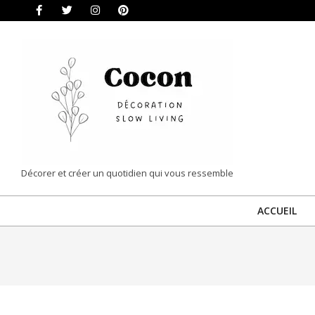
Skip
to
content
COCON
Décorer et créer un quotidien qui vous ressemble
|
ACCUEIL
DÉCORATION
&
SLOW
LIVING