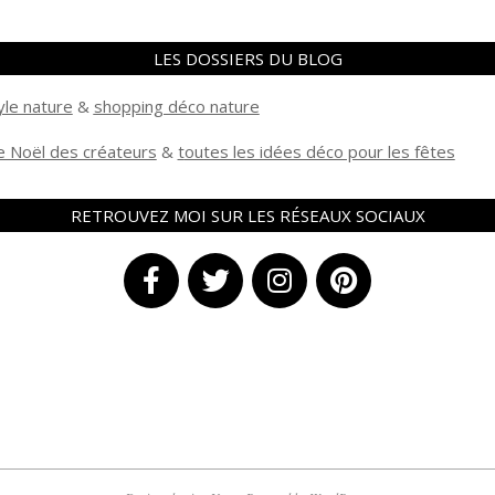
LES DOSSIERS DU BLOG
yle nature
&
shopping déco nature
 Noël des créateurs
&
t
outes les idées déco pour les fêtes
RETROUVEZ MOI SUR LES RÉSEAUX SOCIAUX