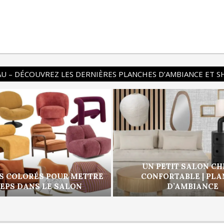
U – DÉCOUVREZ LES DERNIÈRES PLANCHES D’AMBIANCE ET 
UN PETIT SALON CH
S COLORÉS POUR METTRE
CONFORTABLE | PL
PEPS DANS LE SALON
D’AMBIANCE