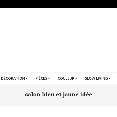
DÉCORATION
PIÈCES
COULEUR
SLOW LIVING
Primary
Navigation
salon bleu et jaune idée
Menu