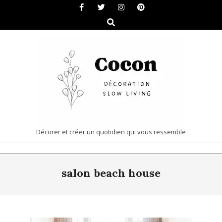
Skip
to
Search
content
COCON
Décorer et créer un quotidien qui vous ressemble
|
Primary
DÉCORATION
salon beach house
Navigation
&
Menu
SLOW
LIVING