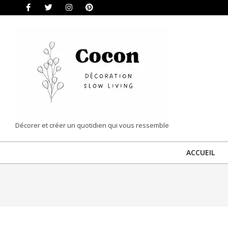
Skip
to
content
COCON
Décorer et créer un quotidien qui vous ressemble
|
ACCUEIL
DÉCORATION
&
SLOW
LIVING