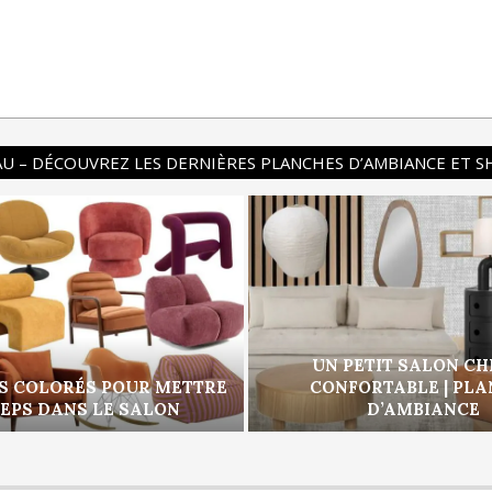
U – DÉCOUVREZ LES DERNIÈRES PLANCHES D’AMBIANCE ET 
UN PETIT SALON CH
S COLORÉS POUR METTRE
CONFORTABLE | PL
PEPS DANS LE SALON
D’AMBIANCE