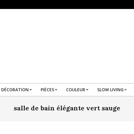
DÉCORATION
PIÈCES
COULEUR
SLOW LIVING
Primary
Navigation
salle de bain élégante vert sauge
Menu