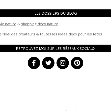
LES DOSSIERS DU BLOG
yle nature
&
shopping déco nature
 Noël des créateurs
&
t
outes les idées déco pour les fêtes
RETROUVEZ MOI SUR LES RÉSEAUX SOCIAUX