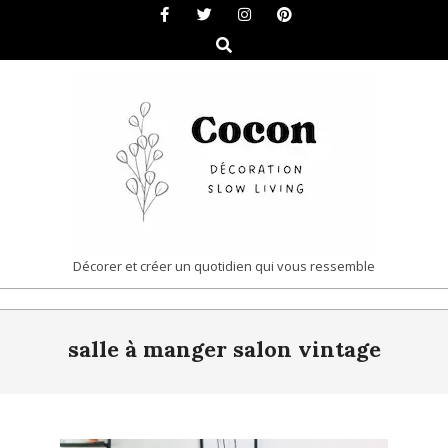
Skip
to
Search
content
COCON
Décorer et créer un quotidien qui vous ressemble
|
Primary
DÉCORATION
salle à manger salon vintage
Navigation
&
Menu
SLOW
LIVING