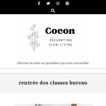
Skip
to
Search
content
COCON
Décorer et créer un quotidien qui vous ressemble
|
Primary
DÉCORATION
rentrée des classes bureau
Navigation
&
Menu
SLOW
LIVING