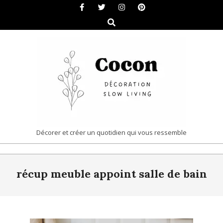
Skip
to
Search
content
COCON
Décorer et créer un quotidien qui vous ressemble
|
Primary
DÉCORATION
récup meuble appoint salle de bain
Navigation
&
Menu
SLOW
LIVING