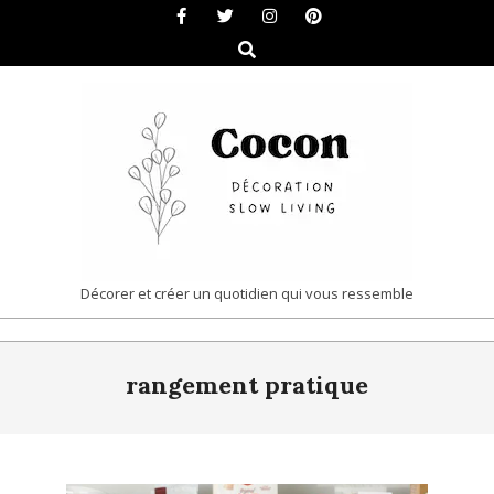
Skip
to
Search
content
COCON
Décorer et créer un quotidien qui vous ressemble
|
Primary
DÉCORATION
rangement pratique
Navigation
&
Menu
SLOW
LIVING