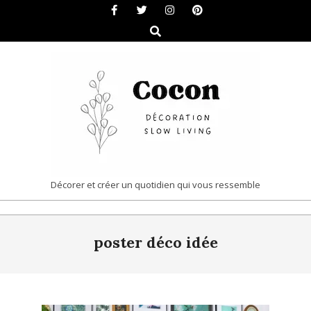
Skip
to
Search
content
COCON
Décorer et créer un quotidien qui vous ressemble
|
Primary
DÉCORATION
poster déco idée
Navigation
&
Menu
SLOW
LIVING