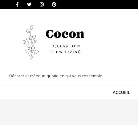
Skip
to
content
COCON
Décorer et créer un quotidien qui vous ressemble
|
ACCUEIL
DÉCORATION
&
SLOW
LIVING