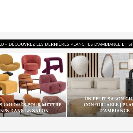
U – DÉCOUVREZ LES DERNIÈRES PLANCHES D’AMBIANCE ET 
UN PETIT SALON CH
S COLORÉS POUR METTRE
CONFORTABLE | PL
PEPS DANS LE SALON
D’AMBIANCE