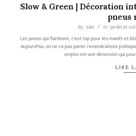
Slow & Green | Décoration in
pneus 
2023-
By:
Julie
In:
Jardin et ex
04-
Les pneus qui flambent, c’est top pour les manifs et bl
14
Aujourd’hui, on ne va pas parler revendications politiq
emploi ont une dimension qui pourr
LIRE L