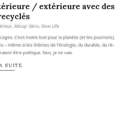
térieure / extérieure avec des
recyclés
térieur
,
Récup' déco
,
Slow Life
ocages. C’est moins bon pour la planète (et les poumons).
ues – même si les thèmes de l’écologie, du durable, du ré-
aient être politique. Non, je ne vais
A SUITE