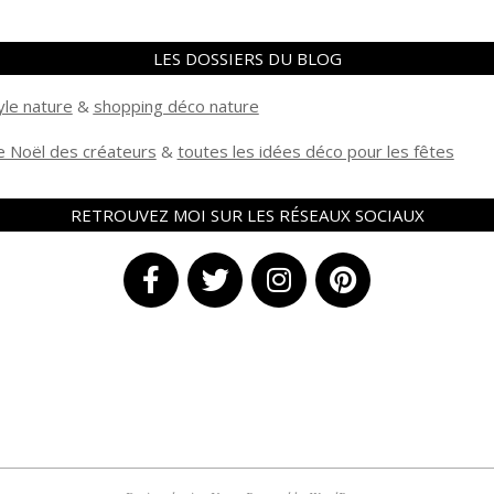
LES DOSSIERS DU BLOG
yle nature
&
shopping déco nature
 Noël des créateurs
&
t
outes les idées déco pour les fêtes
RETROUVEZ MOI SUR LES RÉSEAUX SOCIAUX