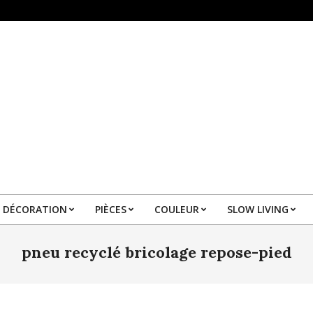
DÉCORATION
PIÈCES
COULEUR
SLOW LIVING
Primary
Navigation
pneu recyclé bricolage repose-pied
Menu