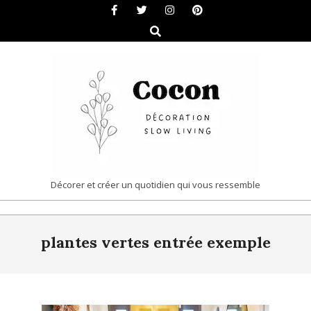
Skip
to
Search
content
COCON
Décorer et créer un quotidien qui vous ressemble
|
Primary
DÉCORATION
plantes vertes entrée exemple
Navigation
&
Menu
SLOW
LIVING