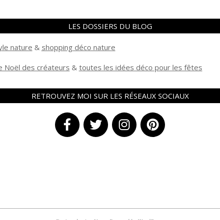
LES DOSSIERS DU BLOG
yle nature
&
shopping déco nature
 Noël des créateurs
&
t
outes les idées déco pour les fêtes
RETROUVEZ MOI SUR LES RÉSEAUX SOCIAUX