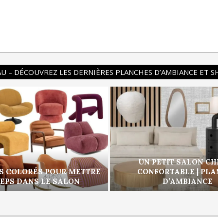
U – DÉCOUVREZ LES DERNIÈRES PLANCHES D’AMBIANCE ET 
UN PETIT SALON CH
S COLORÉS POUR METTRE
CONFORTABLE | PL
PEPS DANS LE SALON
D’AMBIANCE