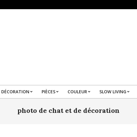
DÉCORATION
PIÈCES
COULEUR
SLOW LIVING
Primary
Navigation
photo de chat et de décoration
Menu