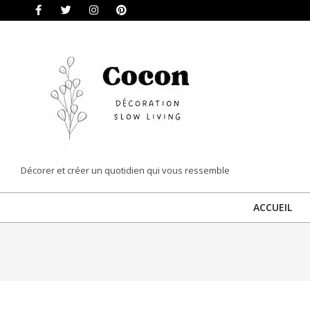
Skip
to
content
COCON
Décorer et créer un quotidien qui vous ressemble
|
ACCUEIL
DÉCORATION
&
SLOW
LIVING