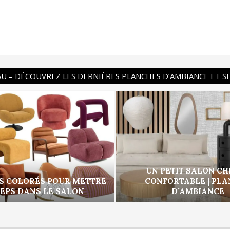
U – DÉCOUVREZ LES DERNIÈRES PLANCHES D’AMBIANCE ET 
UN PETIT SALON CH
S COLORÉS POUR METTRE
CONFORTABLE | PL
PEPS DANS LE SALON
D’AMBIANCE