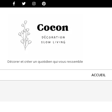
Skip
to
content
COCON
Décorer et créer un quotidien qui vous ressemble
|
ACCUEIL
DÉCORATION
&
SLOW
LIVING