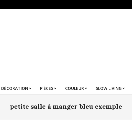
DÉCORATION
PIÈCES
COULEUR
SLOW LIVING
Primary
Navigation
petite salle à manger bleu exemple
Menu