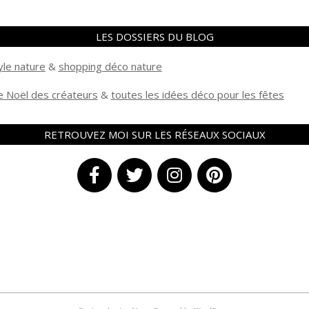
LES DOSSIERS DU BLOG
yle nature
&
shopping déco nature
 Noël des créateurs
&
t
outes les idées déco pour les fêtes
RETROUVEZ MOI SUR LES RÉSEAUX SOCIAUX