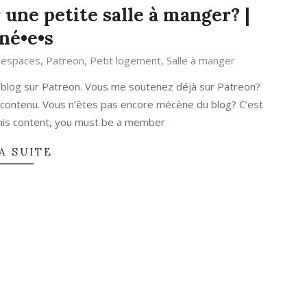
 une petite salle à manger? |
né•e•s
s espaces
,
Patreon
,
Petit logement
,
Salle à manger
 blog sur Patreon. Vous me soutenez déjà sur Patreon?
 contenu. Vous n’êtes pas encore mécène du blog? C’est
 this content, you must be a member
A SUITE