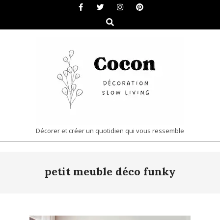
Skip
to
Search
content
COCON
Décorer et créer un quotidien qui vous ressemble
|
Primary
DÉCORATION
petit meuble déco funky
Navigation
&
Menu
SLOW
LIVING