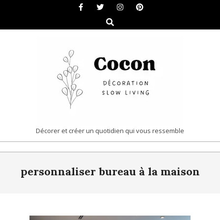
Skip
to
Search
content
COCON
Décorer et créer un quotidien qui vous ressemble
|
Primary
DÉCORATION
personnaliser bureau à la maison
Navigation
&
Menu
SLOW
LIVING