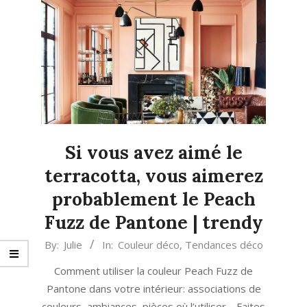
Si vous avez aimé le
terracotta, vous aimerez
probablement le Peach
Fuzz de Pantone | trendy
2024-
By:
Julie
In:
Couleur déco
,
Tendances déco
01-
Comment utiliser la couleur Peach Fuzz de
31
Pantone dans votre intérieur: associations de
couleurs, ambiances, pièces où l’utiliser… Faites