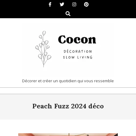
Skip
to
Search
content
COCON
Décorer et créer un quotidien qui vous ressemble
|
Primary
DÉCORATION
Peach Fuzz 2024 déco
Navigation
&
Menu
SLOW
LIVING