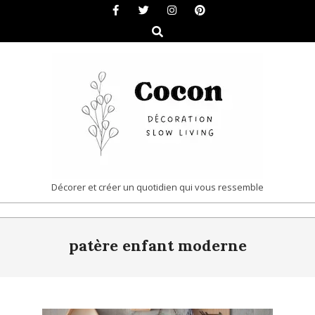
Skip
to
Search
content
COCON
Décorer et créer un quotidien qui vous ressemble
|
Primary
DÉCORATION
patère enfant moderne
Navigation
&
Menu
SLOW
LIVING