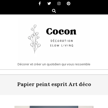
Skip
to
Search
content
COCON
Décorer et créer un quotidien qui vous ressemble
|
Primary
DÉCORATION
Papier peint esprit Art déco
Navigation
&
Menu
SLOW
LIVING