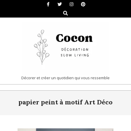
Skip
to
Search
content
COCON
Décorer et créer un quotidien qui vous ressemble
|
Primary
DÉCORATION
papier peint à motif Art Déco
Navigation
&
Menu
SLOW
LIVING